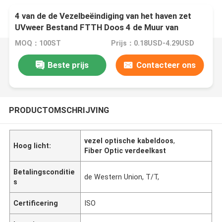
4 van de de Vezelbeëindiging van het haven zet
UVweer Bestand FTTH Doos 4 de Muur van
Vezelssc Doos op
MOQ：100ST
Prijs：0.18USD-4.29USD
Beste prijs
Contacteer ons
PRODUCTOMSCHRIJVING
vezel optische kabeldoos
,
Hoog licht:
Fiber Optic verdeelkast
Betalingsconditie
de Western Union, T/T,
s
Certificering
ISO