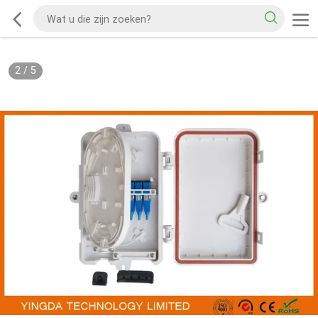
2
/
5