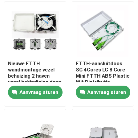
Nieuwe FTTH
FTTH-aansluitdoos
wandmontage vezel
SC 4Cores LC 8 Core
behuizing 2 haven
Mini FTTH ABS Plastic
vezel beëindiging doos
Wit Distributie
voor binnenkabel
Wandcontactdoos
Aanvraag sturen
Aanvraag sturen
Huis
Producten
Ongeveer ons