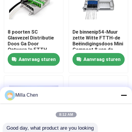
Fabrieksreis
8 poorten SC
De binnenip54-Muur
Kwaliteitscontrole
Glasvezel Distributie
zette Witte FTTH-de
Doos Ga Door
Beëindigingsdoos Mini
Ontwerp In FTTH
Compact 8 van de
Contacteer ons
GPON CATV
Vezel Optische Kabel
Aanvraag sturen
Aanvraag sturen
de Adapter van Kernen
opSc
Nieuws
Gevallen
Milla Chen
Verzoek om een Citaat
8:12 AM
Good day, what product are you looking 
Fiber Optic Beëindiging Box