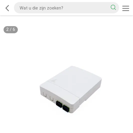
2
/
6