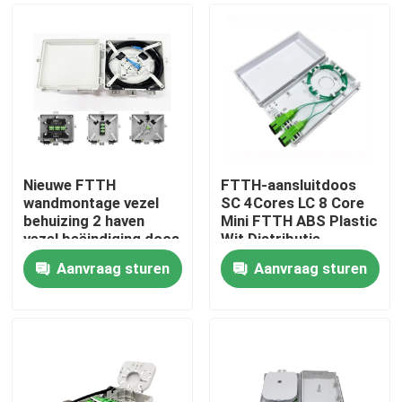
Nieuwe FTTH
FTTH-aansluitdoos
wandmontage vezel
SC 4Cores LC 8 Core
behuizing 2 haven
Mini FTTH ABS Plastic
vezel beëindiging doos
Wit Distributie
voor binnenkabel
Wandcontactdoos
Aanvraag sturen
Aanvraag sturen
Huis
Producten
Ongeveer ons