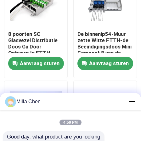
Fabrieksreis
8 poorten SC
De binnenip54-Muur
Kwaliteitscontrole
Glasvezel Distributie
zette Witte FTTH-de
Doos Ga Door
Beëindigingsdoos Mini
Ontwerp In FTTH
Compact 8 van de
Contacteer ons
GPON CATV
Vezel Optische Kabel
Aanvraag sturen
Aanvraag sturen
de Adapter van Kernen
opSc
Nieuws
Gevallen
Milla Chen
Verzoek om een Citaat
4:59 PM
Good day, what product are you looking 
Fiber Optic Beëindiging Box