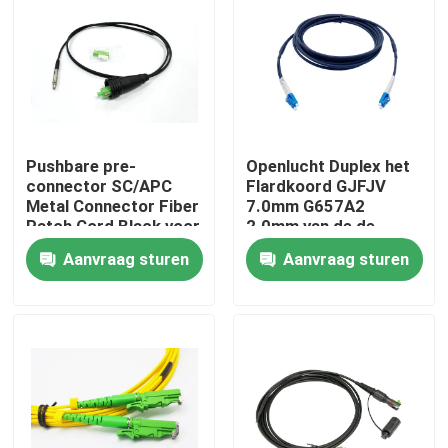
Pushbare pre-
Openlucht Duplex het
connector SC/APC
Flardkoord GJFJV
Metal Connector Fiber
7.0mm G657A2
Patch Cord Black voor
2.0mm van de de
door het kanaal en de
Optische
Aanvraag sturen
Aanvraag sturen
muur FTTH
Kabelassemblage van
FTTA LC
Huis
Producten
Ongeveer ons