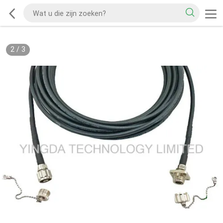
2
/
3