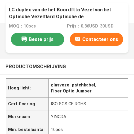
LC duplex van de het Koordftta Vezel van het
Optische Vezelflard Optische de
Verbindingsdradenodc Mannelijke Schakelaar
MOQ：10pcs
Prijs：0.36USD-30USD
Beste prijs
Contacteer ons
PRODUCTOMSCHRIJVING
glasvezel patchkabel
,
Hoog licht:
Fiber Optic Jumper
Certificering
ISO SGS CE ROHS
Merknaam
YINGDA
Min. bestelaantal
10pcs