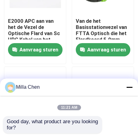
Fabrieksreis
E2000 APC aan van
Van de het
het de Vezel de
Basisstationvezel van
Optische Flard van Sc
FTTA Optisch die het
Kwaliteitscontrole
UPC Kabel van het
Flardkoord 5.0mm
Koord Singlemode
met Supertap-de
Aanvraag sturen
Aanvraag sturen
Simplex 1.8mm LSZH
Schakelaars van Sc
Contacteer ons
Stootbord
wordt geëindigd
Nieuws
Milla Chen
Gevallen
11:21 AM
Verzoek om een Citaat
Good day, what product are you looking 
for?
LC/APC Koord MT-RJ
Hoge flexibiliteitsapc
Fiber Optic Beëindiging Box
van het Vezel het
LC - LC-Koord van het