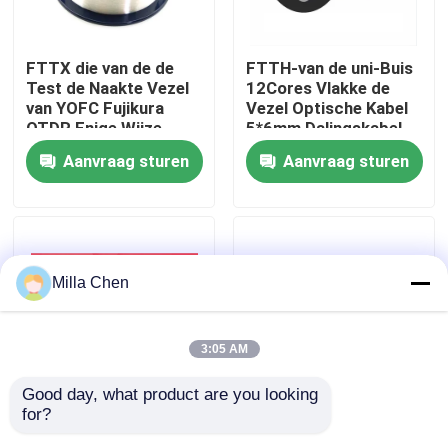
Fabrieksreis
FTTX die van de de
FTTH-van de uni-Buis
Test de Naakte Vezel
12Cores Vlakke de
van YOFC Fujikura
Vezel Optische Kabel
Kwaliteitscontrole
OTDR Enige Wijze
5*6mm Dalingskabel
250um G657A
FRP-Sterktepe
Aanvraag sturen
Aanvraag sturen
uitboren
Schede
Contacteer ons
Nieuws
Milla Chen
Gevallen
3:05 AM
Verzoek om een Citaat
Good day, what product are you looking 
for?
Upc Apc FTTH 2*3mm
Figuur 8 de
Fiber Optic Beëindiging Box
Groen het
Zelfstandige Kabel