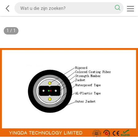
1
/
1