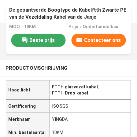
De gepantserde Boogtype de Kabelftth Zwarte PE
van de Vezeldaling Kabel van de Jasje
Openluchtbuis
MOQ：10KM
Prijs：Onderhandelbaar
Beste prijs
Contacteer ons
PRODUCTOMSCHRIJVING
FTTH glasvezel kabel
,
Hoog licht:
FTTH Drop kabel
Certificering
ISO,SGS
Merknaam
YINGDA
Min. bestelaantal
10KM