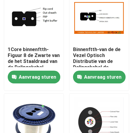
1Core binnenftth-
Binnenftth-van de de
Figuur 8 de Zwarte van
Vezel Optisch
de het Staaldraad van
Distributie van de
de Dalingskabel
Dalingskabel de
G657A2 LSZH FRP
Kabelfrp Staal
Aanvraag sturen
Aanvraag sturen
KFRP GFRP
G657A2 LSZH
Huis
Producten
Ongeveer ons