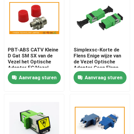
PBT-ABS CATV Kleine
Simplexsc-Korte de
D Gat SM SX van de
Flens Enige wijze van
Vezel het Optische
de Vezel Optische
Adapter FC/Vezel
Adapter Geen Flens
Optische Koppeling
Plastic Koppeling
Aanvraag sturen
Aanvraag sturen
Huis
Producten
Ongeveer ons