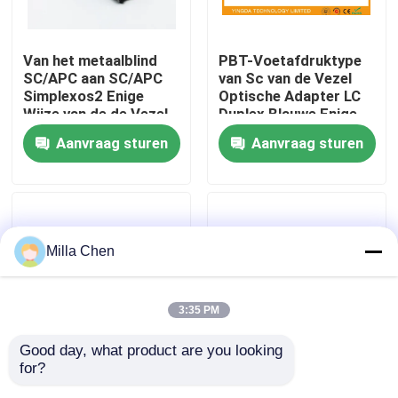
Fabrieksreis
Van het metaalblind
PBT-Voetafdruktype
SC/APC aan SC/APC
van Sc van de Vezel
Simplexos2 Enige
Optische Adapter LC
Kwaliteitscontrole
Wijze van de de Vezel
Duplex Blauwe Enige
de Optische Adapter
Hoge Wijze - dichtheid
Aanvraag sturen
Aanvraag sturen
met Flens
Contacteer ons
Nieuws
Milla Chen
Gevallen
3:35 PM
Verzoek om een Citaat
Good day, what product are you looking 
for?
Blauwe Vezeltest
Witte Plastic de
Fiber Optic Beëindiging Box
ST/Naakte de Vezel
HEREN DX Vezel van