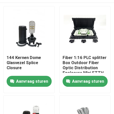
144 Kernen Dome
Fiber 1:16 PLC splitter
Glasvezel Splice
Box Outdoor Fiber
Closure
Optic Distribution
Enclosure Mini FTTH
Termination Box cajas
Huis
Aanvraag sturen
Aanvraag sturen
nap box IP65
Producten
Ongeveer ons