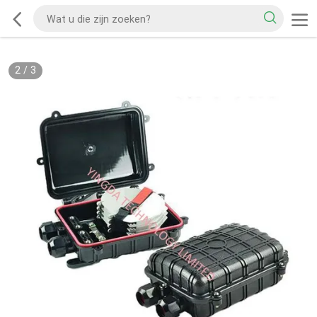
2
/
3