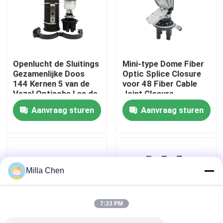
Fabrieksreis
Kwaliteitscontrole
Openlucht de Sluitings
Mini-type Dome Fiber
Gezamenlijke Doos
Optic Splice Closure
144 Kernen 5 van de
voor 48 Fiber Cable
Contacteer ons
Vezel Optische Las de
Joint Closure
Hitte van de Havenspp
Aanvraag sturen
Aanvraag sturen
Koepel krimpt
Nieuws
Verbinding
Gevallen
Milla Chen
Verzoek om een Citaat
7:33 PM
Fiber Optic Beëindiging Box