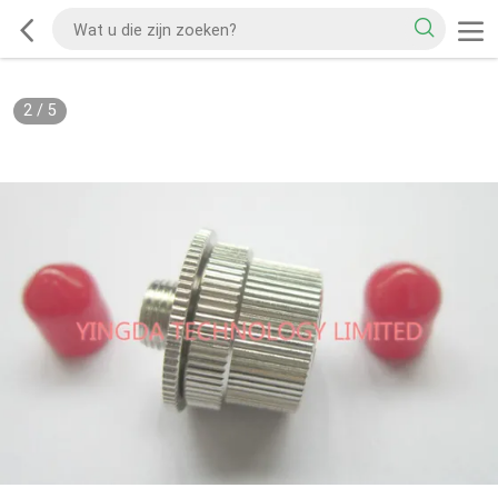
2
/
5