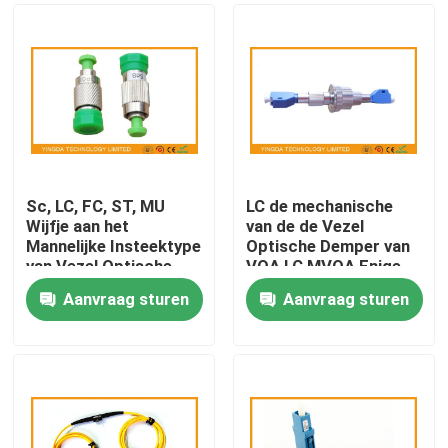
Sc, LC, FC, ST, MU
LC de mechanische
Wijfje aan het
van de de Vezel
Mannelijke Insteektype
Optische Demper van
van Vezel Optische
VOA LC MVOA Enige
Demper (FC-APC FM)
Wijze voor EDFA-
Aanvraag sturen
Aanvraag sturen
Machtsversterker
Huis
Producten
Ongeveer ons