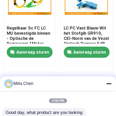
Fabrieksreis
Regelbaar Sc FC LC
LC PC Vast Blauw Wit
Kwaliteitscontrole
MU bevestigde binnen
het Stofglb GR910,
- Optische de
CEI-Norm van de Vezel
Dempersm 1Meter
Optisch Demper 5dB
Contacteer ons
Waaier van de lijnvezel
Aanvraag sturen
Aanvraag sturen
1 ~ 40dB
Nieuws
Gevallen
Milla Chen
Verzoek om een Citaat
5:58 PM
Good day, what product are you looking 
Fiber Optic Beëindiging Box