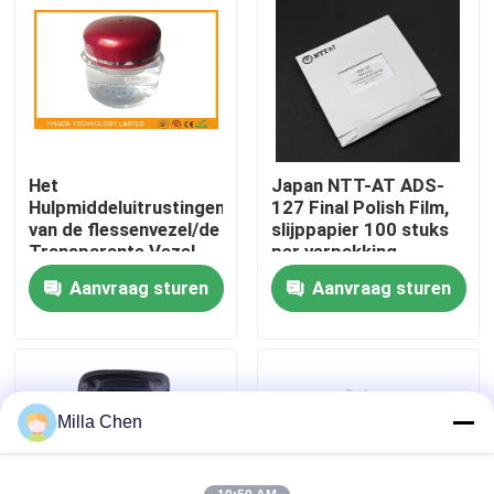
Fabrieksreis
Kwaliteitscontrole
Het
Japan NTT-AT ADS-
Contacteer ons
Hulpmiddeluitrustingen
127 Final Polish Film,
van de flessenvezel/de
slijppapier 100 stuks
Transparante Vezel
per verpakking
Nieuws
Optische Olie van het
Aanvraag sturen
Aanvraag sturen
Aanpassingsgel 30 ml
Gevallen
Verzoek om een Citaat
Milla Chen
Fiber Optic Beëindiging Box