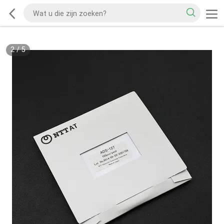
2
/
5