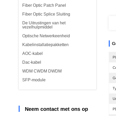
Fiber Optic Patch Panel
Fiber Optic Splice Sluiting
De Uitrustingen van het
vezelhulpmiddel
Optische Netwerkeenheid
G
Kabelinstallatiepakketten
AOC-kabel
P
Dac-kabel
Ce
WDM CWDM DWDM
G
SFP-module
T
Un
Neem contact met ons op
P