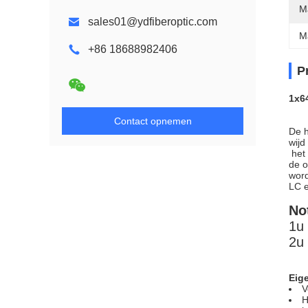
Ma
sales01@ydfiberoptic.com
M
+86 18688982406
P
1x6
Contact opnemen
De h
wijd
het 
de o
word
LC e
No
1u
2u
Eig
V
H