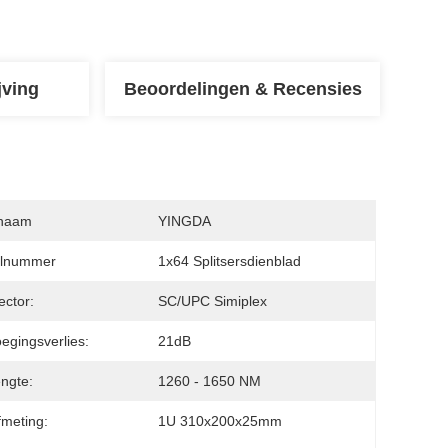
jving
Beoordelingen & Recensies
naam
YINGDA
lnummer
1x64 Splitsersdienblad
ctor:
SC/UPC Simiplex
egingsverlies:
21dB
engte:
1260 - 1650 NM
meting:
1U 310x200x25mm