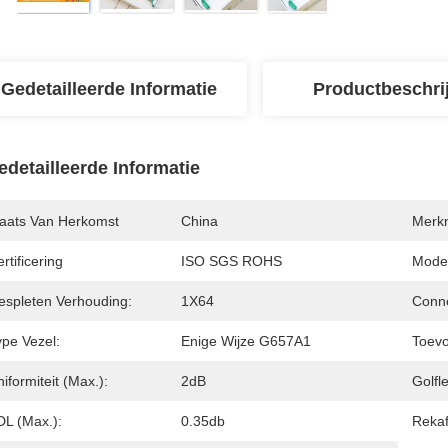
Gedetailleerde Informatie
Productbeschri
edetailleerde Informatie
laats Van Herkomst
China
Merk
rtificering
ISO SGS ROHS
Mode
espleten Verhouding:
1X64
Conne
ype Vezel:
Enige Wijze G657A1
Toevo
iformiteit (Max.):
2dB
Golfl
DL (Max.):
0.35db
Rekaf