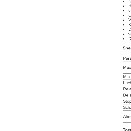
h
H
v
C
V
K
D
v
D
Spec
Par
Max
Mil
Luc
Rela
De s
Sto
Sch
Afm
Toe