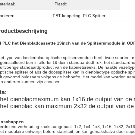
teriaal:
Plastic
arkeren:
FBT-koppeling
, 
PLC Splitter
roductbeschrijving
4 PLC het Dienbladcassette 19inch van de Splitsersmodule in ODF
et type van lasdienblad optische splitsersmodule heeft twee soorten: 
 geïnstalleerd ben in allerlei 19 duim standaardodf rek, het standaardn
uitvoerige standaardproduct van de kabinetsreeks. De naakte vezeltype
ptische splitser of abs de doossplitser kan in dienbladtype optische sp
t gevormd buigzaam volgens de behoefte. Het model kan worden aang
n anderen kunnen zijn choosen.
ta:
 het dienbladmaximum kan 1x16 de output van de 
 het dienblad kan maximum 2x32 de output van de 
enschappen
erdelend verhouding zoals aangepast: 1x2, 1x4, 1x8, 1x16, 1x32, 2x16
et modulaire ontwerp, betere stabiliteit, en kan gemakshalve door supe