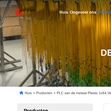
Huis
Ongeveer ons
Produ
D
Huis
>
Producten
>
PLC van de metaal Plastic 1x64 Vez
Producten