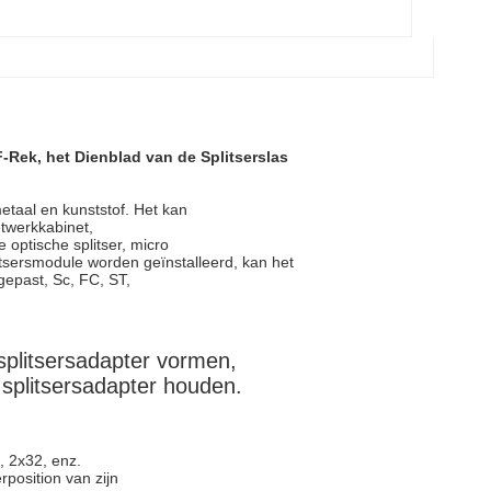
-Rek, het Dienblad van de Splitserslas
metaal en kunststof. Het kan
etwerkkabinet,
 optische splitser, micro
litsersmodule worden geïnstalleerd, kan het
epast, Sc, FC, ST,
splitsersadapter vormen,
splitsersadapter houden.
, 2x32, enz.
rposition van zijn