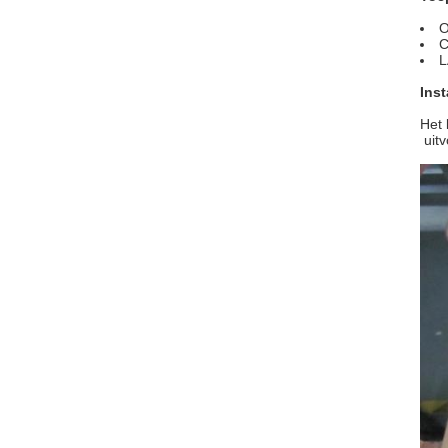
O
C
L
Inst
Het 
uitv