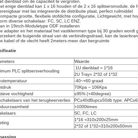
et dienblad om de capaciteit te vergroten.
et enige dienblad kan 1 x 16 houden of de 2 x 16 splitsersmodule, de h
erenigbaar met las integreerde de distributie plaat, perfect ruilmiddel
ompacte grootte, flexibele stofdichte configuratie, Lichtgewicht, met h
orm diverse schakelaar: FC, SC, LC ENZ.
an in 19inch-Moduletype ODF installeren
e adapter en het materiaal het vastklemmen type bij 30 graden wordt ge
erzekert de buigende straal van de verbindingsdraad, kan de laserbr
e kabel of de vlecht heeft 2meters-meer dan bergruimte
ificatie
ameters
Waarde
1U dienblad = 1*16
imum PLC splitsersverhouding
2U Tray= 2*32 of 1*32
ieutemperatuur
-40~+60 graad
htdruk
70Kpa ~ 106Kpa
tieve vochtigheid
≤95% (+40degree)
chakelaars van het terugkeerverlies
PC≥40dBupc≥50db type: APC≥
pduurzaamheid
>1000times
akelaars
SC, FC, LC
1*16 =310x200x25mm
eting
2*32 of 1*32=310x200x50mm
passing