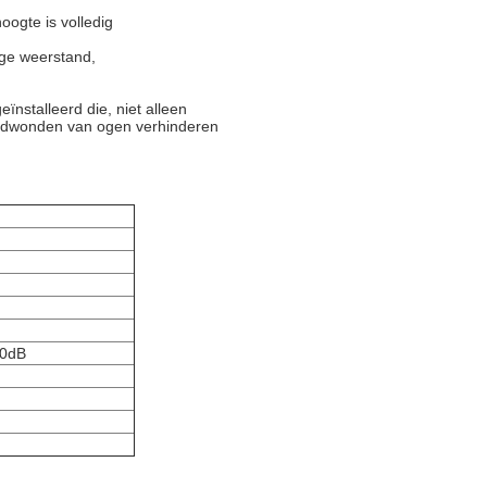
oogte is volledig
oge weerstand,
ïnstalleerd die, niet alleen
andwonden van ogen verhinderen
60dB