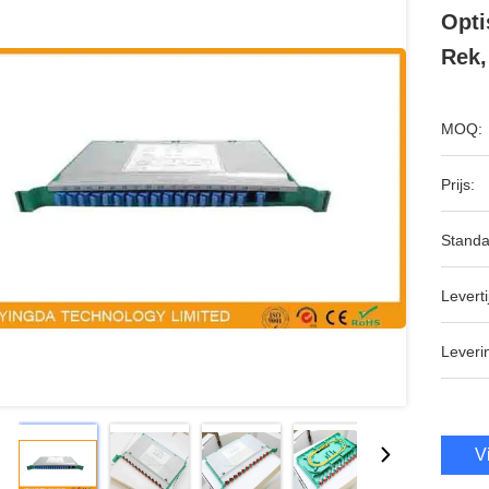
Opti
Rek,
MOQ:
Prijs:
Standa
Leverti
Leveri
V