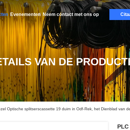
cten
Evenementen
Neem contact met ons op
Cita
ETAILS VAN DE PRODUCT
el Optische splitserscassette 19 duim in Odf-Rek, het Dienblad van de
PLC 