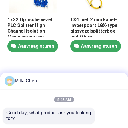
Fabrieksreis
1x32 Optische vezel
1X4 met 2 mm kabel-
PLC Splitter High
invoerpoort LGX-type
Channel Isolation
glasvezelsplitterbox
Kwaliteitscontrole
Minimisering van
met 0,5 m
signaalinterferentie in
staartlengte voor
Aanvraag sturen
Aanvraag sturen
glasvezel netwerk
enkelmodus SM
Contacteer ons
toepassingen
G657A-netwerken
Nieuws
Milla Chen
Gevallen
5:48 AM
Verzoek om een Citaat
Good day, what product are you looking 
for?
1x8 glasvezel splitter
Nieuwe glasvezel PLC
Fiber Optic Beëindiging Box
module Ideaal voor
Splitter Plug-in type