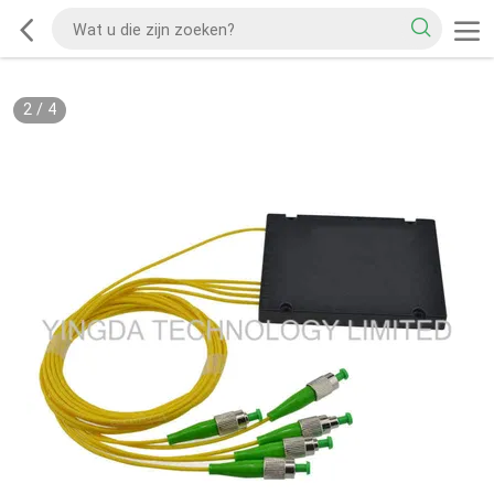
2
/
4