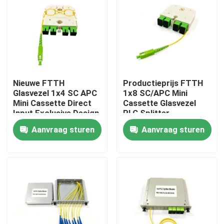
Nieuwe FTTH
Productieprijs FTTH
Glasvezel 1x4 SC APC
1x8 SC/APC Mini
Mini Cassette Direct
Cassette Glasvezel
Input Exclusive Design
PLC Splitter
LGX PLC Splitter voor
Aanvraag sturen
Aanvraag sturen
Rusland
Huis
Producten
Ongeveer ons