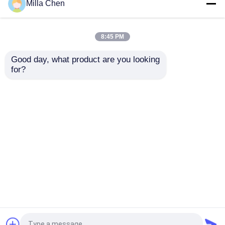
Milla Chen
8:45 PM
Good day, what product are you looking 
for?
Glasvezel PLC splitter
Outdoor optische
modulair 1:16 1 tot 16
splitter box 3in 16out
SC/UPC Cassettekaart
met LGX-module voor
met 2,0 mm 1 m Gele
2x3mm Flat Drop Cable
Pigtail
Outlets PC ABS
Aanvraag sturen
Aanvraag sturen
materiaal
Thuis
Ongeveer ons
Contacteer ons
Desktop Site
Sitemap
Privacybeleid
Kwaliteit
Fiber Optic Beëindiging Box
China