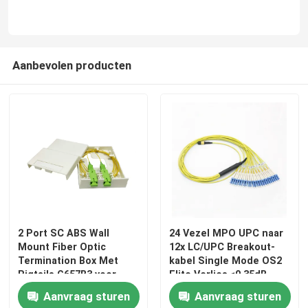
Aanbevolen producten
2 Port SC ABS Wall
24 Vezel MPO UPC naar
Mount Fiber Optic
12x LC/UPC Breakout-
Termination Box Met
kabel Single Mode OS2
Pigtails G657B3 voor
Elite Verlies ≤0,35dB
FTTH Indoor Network
Type B LSZH 3,0 mm
Aanvraag sturen
Aanvraag sturen