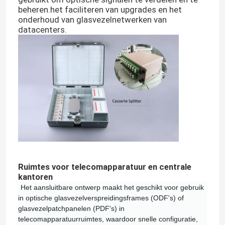
beheren.het faciliteren van upgrades en het
onderhoud van glasvezelnetwerken van
Optische Netwerkeenheid
datacenters.
Kabelinstallatiepakketten
AOC-kabel
Dac-kabel
WDM CWDM DWDM
Ruimtes voor telecomapparatuur en centrale
kantoren
SFP-module
Het aansluitbare ontwerp maakt het geschikt voor gebruik
in optische glasvezelverspreidingsframes (ODF's) of
glasvezelpatchpanelen (PDF's) in
telecomapparatuurruimtes, waardoor snelle configuratie,