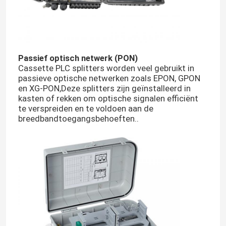
Fiber Optic Beëindiging Box
Passief optisch netwerk (PON)
doos van de vezel de optische splitser
Cassette PLC splitters worden veel gebruikt in
passieve optische netwerken zoals EPON, GPON
en XG-PON,Deze splitters zijn geïnstalleerd in
Fiber Optic PLC Splitter
kasten of rekken om optische signalen efficiënt
te verspreiden en te voldoen aan de
breedbandtoegangsbehoeften..
de gezamenlijke doos van de vezelkabel
De Kabel van MTP MPO
Optische vezelkabel
Fiber Optic Patch Cord