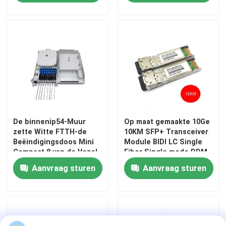
De binnenip54-Muur
Op maat gemaakte 10Ge
zette Witte FTTH-de
10KM SFP+ Transceiver
Beëindigingsdoos Mini
Module BIDI LC Single
Compact 8 van de Vezel
Fiber Single mode DDM
Optische Kabel de
Aanvraag sturen
Aanvraag sturen
Adapter van Kernen
opSc