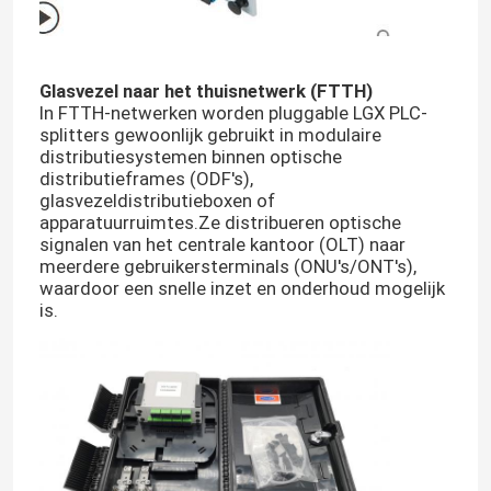
Fabrieksreis
Glasvezel naar het thuisnetwerk (FTTH)
In FTTH-netwerken worden pluggable LGX PLC-
Kwaliteitscontrole
splitters gewoonlijk gebruikt in modulaire
distributiesystemen binnen optische
distributieframes (ODF's),
glasvezeldistributieboxen of
Contacteer ons
apparatuurruimtes.Ze distribueren optische
signalen van het centrale kantoor (OLT) naar
meerdere gebruikersterminals (ONU's/ONT's),
Nieuws
waardoor een snelle inzet en onderhoud mogelijk
is.
Gevallen
bloggen
Verzoek om een Citaat